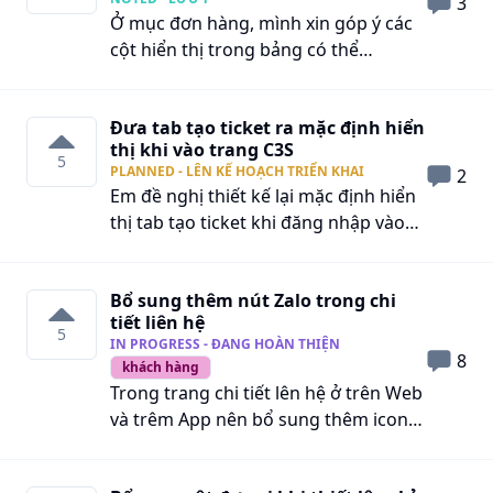
3
Ở mục đơn hàng, mình xin góp ý các
cột hiển thị trong bảng có thể
ẩn/hiện di chuyển thứ tự hiển thị của
các cột, như vậy sẽ linh hoạt hơn.
Đưa tab tạo ticket ra mặc định hiển
thị khi vào trang C3S
5
PLANNED - LÊN KẾ HOẠCH TRIỂN KHAI
2
Em đề nghị thiết kế lại mặc định hiển
thị tab tạo ticket khi đăng nhập vào
trang tạo ticket. Hiện tại đăng nhập
vào lại mặc định hiển thị trang khách
Bổ sung thêm nút Zalo trong chi
hàng phản hồi. Khách hàng thường bị
tiết liên hệ
nhầm tưởng là đã tạo ticket nhưng
5
IN PROGRESS - ĐANG HOÀN THIỆN
thật sự là chưa tạo.
8
khách hàng
Trong trang chi tiết lên hệ ở trên Web
và trêm App nên bổ sung thêm icon
của Zalo để khi bấm vào đó có thể mở
trực tiếp cửa sổ tin nhắn Zalo của 1