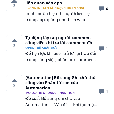
liên quan vào app
trách. Điều này gây ra bất tiện: Nhân
3
PLANNED - LÊN KẾ HOẠCH TRIỂN KHAI
4
viên phụ trách không thực hiện chăm
mình muốn hiện thị người liên hệ
sóc Nhân viên chăm sóc phụ trách cơ
trong app. giống như trên web
hội của khách hàng Đề xuất phương
án: Trong Custom field của khách
hàng, cho thêm 1 loại dữ liệu đặc biệt
Tự động lấy tag người comment
: User trên hệ thống - cho phép người
công việc khi trả lời comment đó
3
dùng chỉ định user theo ID trên hệ
OPEN - ĐỀ XUẤT MỚI
1
thống Có thêm tính năng setting hiển
Để tiện lợi, khi user trả lời lại trao đổi
thị theo custom field khi khách hàng
trong công việc, phần box comment
gọi tới Như thế, chúng ta có thể giải
sẽ tự động thêm tag người tạo trao
quyết được vấn đề người phụ trách
đổi được trả lời.
thứ 2, 3, n và chỉ định được khi khách
[Automation] Bổ sung Ghi chú thủ
công vào Phần tử con của
gọi tới, popup lên hiển thị thông tin
3
Automation
gì. cám ơn
4
EVALUATING - ĐANG PHÂN TÍCH
Đề xuất Bổ sung ghi chú vào
Automation — Vấn đề: - Khi tạo một
automation sẽ có rất nhiều phần từ