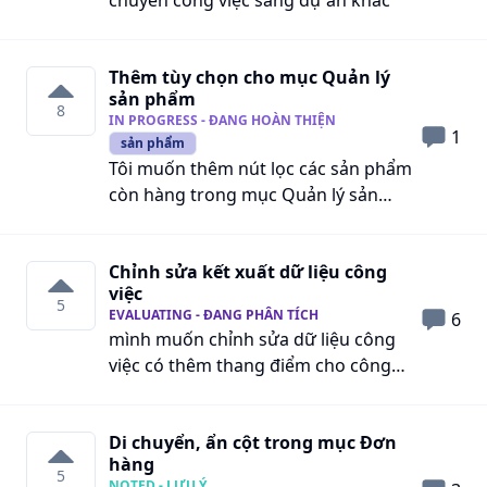
chuyển công việc sang dự án khác
Thêm tùy chọn cho mục Quản lý
sản phẩm
8
IN PROGRESS - ĐANG HOÀN THIỆN
1
sản phẩm
Tôi muốn thêm nút lọc các sản phẩm
còn hàng trong mục Quản lý sản
phẩm (f4)
Chỉnh sửa kết xuất dữ liệu công
việc
5
EVALUATING - ĐANG PHÂN TÍCH
6
mình muốn chỉnh sửa dữ liệu công
việc có thêm thang điểm cho công
việc. bỏ khung hoàn thành. thêm
time thực hiện,ngày thực hiện và time
Di chuyển, ẩn cột trong mục Đơn
kết thúc ngày kết thúc nhé
hàng
5
NOTED - LƯU Ý