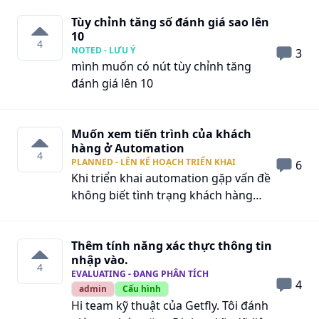
người phụ trách thì vẫn phải để lộn
Tùy chỉnh tăng số đánh giá sao lên
xộn, không phân loại được. Khiến việc
10
phân loại không hỗ trợ được nhiều. 1.
4
NOTED - LƯU Ý
3
Đề xuất mỗi người dùng có thể phân
mình muốn có nút tùy chỉnh tăng
loại dự án mà họ là người tham gia. 2.
đánh giá lên 10
Admin có thể share folder trong đó
có các dự án con mà người đó đã sắp
xếp cho người liên quan
Muốn xem tiến trình của khách
hàng ở Automation
4
PLANNED - LÊN KẾ HOẠCH TRIỂN KHAI
6
Khi triển khai automation gặp vấn đề
không biết tình trạng khách hàng
đang tắc ở đâu? Bao nhiêu khách
hàng đang tắc ở đó ví dụ đang dùng
Thêm tính năng xác thực thông tin
email, 30 ngày không hoạt động, hay
nhập vào.
ở đó bao ngày rồi thì không biết Giải
4
EVALUATING - ĐANG PHÂN TÍCH
pháp anh em có không
4
admin
Cấu hình
Hi team kỹ thuật của Getfly. Tôi đánh