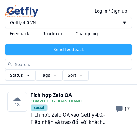
Log in
/
Sign up
Getfly 4.0 VN
Feedback
Roadmap
Changelog
Send feedback
Status
Tags
Sort
Tích hợp Zalo OA
COMPLETED - HOÀN THÀNH
18
social
17
Tích hợp Zalo OA vào Getfly 4.0:-
Tiếp nhận và trao đổi với khách
hàng chat với Zalo OA của công ty-
Nhận diện, thêm mới thông tin