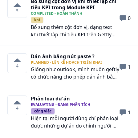
Bổ sung cột đơn vị khi thiết lập chỉ
liên hệ cụ thể, hoặc có thể link trực
tiêu KPI trong Module KPI
tiếp đến giao diện tin nhắn truyền
5
COMPLETED - HOÀN THÀNH
thống
0
kpi
Bổ sung thêm cột đơn vị, dạng text
khi thiết lập chỉ tiêu KPI trên Getfly
4.0
Dán ảnh bằng nút paste ?
PLANNED - LÊN KẾ HOẠCH TRIỂN KHAI
4
1
Giống như outlook, mình muốn geftly
có chức năng cho phép dán ảnh bằng
nút paste. Ảnh có thể là m copy hoặc
chụp màn hình, sau đó paste trực
Phân loại dự án
tiếp vào nội dung muốn gửi. Chứ ko
EVALUATING - ĐANG PHÂN TÍCH
cần phải download ảnh về máy, rồi
4
công việc
1
đính kèm tải lên như Geftly hiện tại.
Hiện tại mỗi người dùng chỉ phân loại
Mất tgian tải ảnh về, tốn dữ liệu máy
được những dự án do chính người đó
và mất công sau này xóa lại.
tạo ra. Những dự án không phải là