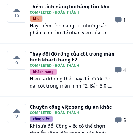
Thêm tính năng lọc hàng tồn kho
Khách hàng qua cửa sổ phụ
COMPLETED - HOÀN THÀNH
10
kho
1
Hãy thêm tính năng lọc những sản
phẩm còn tồn để nhân viên của tôi dễ
kiểm tra những sản phẩm nào vẫn
available để lên kế hoạch chạy qc, giới
Thay đổi độ rộng của cột trong màn
thiệu và làm việc với khách hàng, đây
hình khách hàng F2
là lần thứ 2 tôi đề xuất yêu cầu này
9
COMPLETED - HOÀN THÀNH
nếu getfly không đáp ứng được,
4
khách hàng
doanh nghiệp chúng tôi sẽ ngưng sử
Hiện tại không thể thay đổi được độ
dụng phần mềm, xin cảm ơn!
dài cột trong màn hình F2. Bản 3.0 có
thể làm được
Chuyển công việc sang dự án khác
COMPLETED - HOÀN THÀNH
9
công việc
5
Khi sửa đổi Công việc có thể chọn